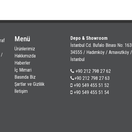
Menü
Depo & Showroom
raf
İstanbul Cd. Bufalo Binası No: 163
Ürünlerimiz
34555 / Hadımköy / Arnavutköy /
 /
Hakkımızda
İstanbul
Haberler
İç Mimari
+90 212 798 27 62
Basında Biz
+90 212 798 27 63
Şartlar ve Gizlilik
+90 549 455 51 52
İletişim
+90 549 455 51 54