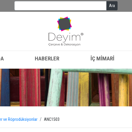
Ara
DA
HABERLER
İÇ MİMARİ
er ve Röprodüksiyonlar
ANC1503