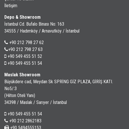
İletişim
Depo & Showroom
İstanbul Cd. Bufalo Binası No: 163
34555 / Hadımköy / Arnavutköy / İstanbul
+90 212 798 27 62
+90 212 798 27 63
+90 549 455 51 52
+90 549 455 51 54
Maslak Showroom
Büyükdere cad, Meydan Sk SPRİNG GİZ PLAZA, GİRİŞ KATI.
No5/:3
(Hilton Oteli Yanı)
34398 / Maslak / Sarıyer / İstanbul
+90 549 455 51 54
+90 212 2862183
+90 5494555153